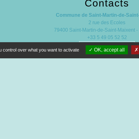
Contacts
Commune de Saint-Martin-de-Saint
2 rue des Ecoles
79400 Saint-Martin-de-Saint-Maixent
+33 5 49 05 52 52
Contact par formulaire
 control over what you want to activate
OK, accept all
Nouveaux horaires d’ouverture de la
À compter du 19 septembre 20
Lundi de 13h à 17h
Mardi de 13h à 18h
Mercredi de 9h à 12h et de 13h à
Jeudi de 9h à 12h et de 13h à 
Vendredi de 13h à 16h30