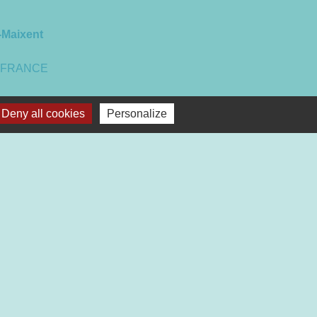
-Maixent
 - FRANCE
Deny all cookies
Personalize
 Mairie.
22
 16h30
17h